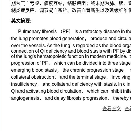
期为气血亏虚，痰瘀互结，络脉痹阻；终末期为肺、脾、
制炎症反应、调节凝血系统、改善血管新生以及延缓纤维
英文摘要
:
Pulmonary fibrosis （PF） is a refractory disease in the
the lung promotes blood generation， produce and circula
over the vessels. As the lung is regarded as the blood organ
connection of Qi deficiency and blood stasis with PF by d
of the lung's hematopoietic function in modern medicine. It
progression of PF， which can be divided into three stage
emerging blood stasis； the chronic progression stage，
collateral obstruction； and the terminal stage， involvi
insufficiency， and collateral deficiency with stasis. In cl
Qi and activating blood circulation， which can inhibit 
angiogenesis， and delay fibrosis progression， thereby enh
查看全文
查