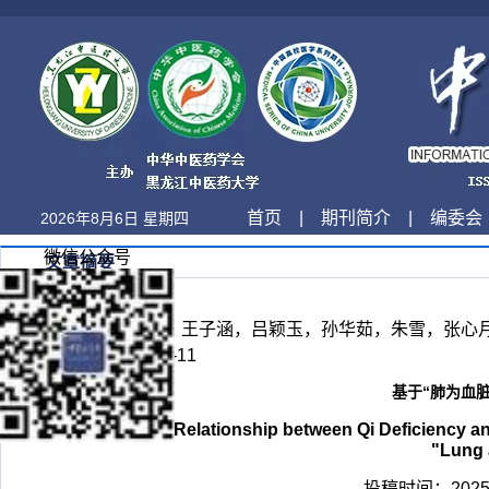
首页
|
期刊简介
|
编委会
2026年8月6日 星期四
微信公众号
文章摘要
张晓莹，白月洁，王子涵，吕颖玉，孙华茹，朱雪，张心月，
息,2025,42(10):7-11
基于“肺为血
Exploring the Relationship between Qi Deficiency 
"Lung 
投稿时间：2025-