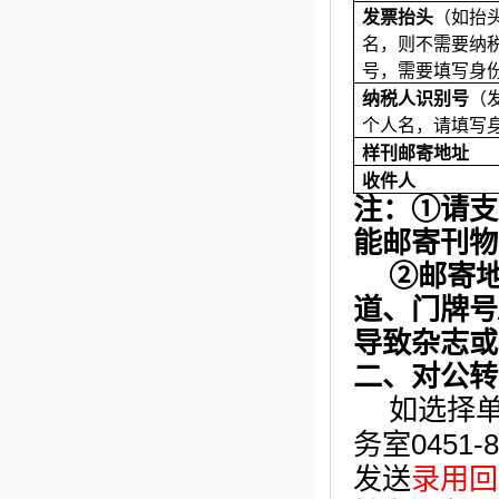
发票抬头
（如抬
名，则不需要纳
号，需要填写身
纳税人识别号
（
个人名，请填写
样刊邮寄地址
收件人
注：
①请支
能邮寄刊物
②邮寄
道、门牌号
导致杂志或
二、对公转
如选择
0451-
务室
发送
录用回