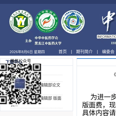
首页
|
期刊简介
|
编委会
2026年8月6日 星期四
微信公众号
下载中心
证 明
《
录用回执
《中医药信息》编辑部论文
著作...
为进一
《中医药信息》编辑部 版面
版面费，现
费...
具体内容请