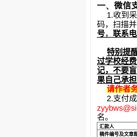
一、
微信
1.
收到采
码，扫描并
号
，
联系电
特别提
过学校经费
记，不要盲
果自己承担
请作者
2.
支付成
zyybws@si
名。
汇款人
稿件编号及文章